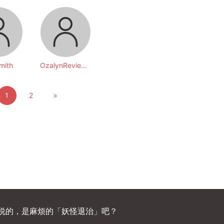
mith
OzalynReviews OzalynReviews
1
2
»
说的，是麻烦的「妖怪退治」吧？