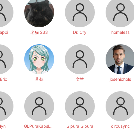
apoi
老猫 233
Dr. Cry
homeless
Еric
昔鵺
文兰
josenichols
lyn
GLPuraKapsler GLPuraKapsler
Glpura Glpura
circusync