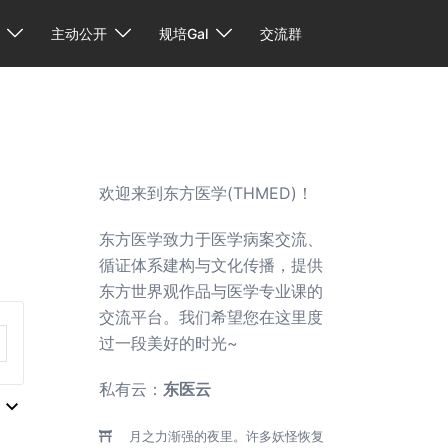
主动公开
规培Gal
交流群
欢迎来到东方医学(THMED)！
东方医学致力于医学病案交流、
循证体系建构与文化传播，提供
东方世界观作品与医学专业课的
交流平台。我们希望您在这里度
过一段美好的时光~
私有云：
东医云
月之力渐强的夜里。许多妖怪恢复