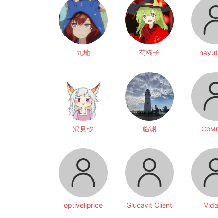
九地
芍椛子
nayut
沢見砂
临渊
Сомr
optivellprice
Glucavit Client
Vida