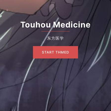
Touhou Medicine
东方医学
START THMED