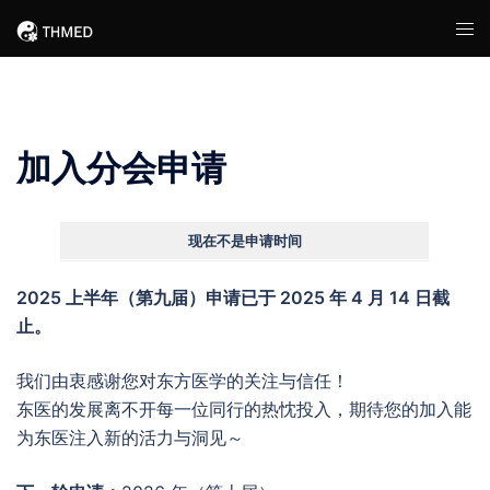
Skip
Tog
to
men
content
加入分会申请
现在不是申请时间
2025 上半年（第九届）申请已于 2025 年 4 月 14 日截
止。
我们由衷感谢您对东方医学的关注与信任！
东医的发展离不开每一位同行的热忱投入，期待您的加入能
为东医注入新的活力与洞见～