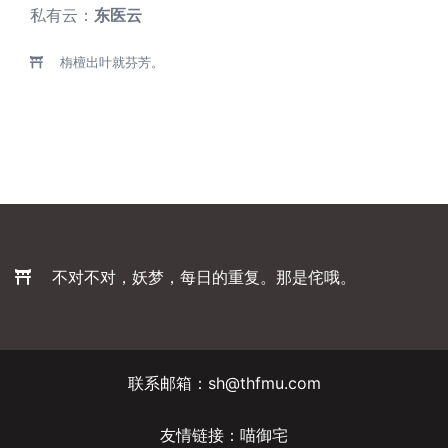
私有云：
东医云
栴檀出叶就芬芳。
不对不对，妖梦，每日的重复。那是侘哦。
联系邮箱：sh@thfmu.com
友情链接：
喵御宅