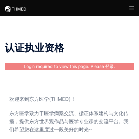
Skip
Tog
to
men
content
认证执业资格
Login required to view this page. Please
登录
.
欢迎来到东方医学(THMED)！
东方医学致力于医学病案交流、循证体系建构与文化传
播，提供东方世界观作品与医学专业课的交流平台。我
们希望您在这里度过一段美好的时光~