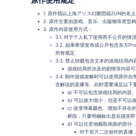
原作使用规定
1. 原作指以上海アリス幻樂団或ZUN的名
2. 原作主要由游戏、音乐、出版物等类型
3. 原作内容使用方式：
3.1. 对于个人私下使用而不公开的
3.2. 如果希望发布或公开包含东方P
所有规定。
3.3. 禁止转载包含文本的游戏结局内
游戏结局所涉及的剧情等内容可
3.4. 制作游戏攻略时可以使用原
含解说的直播等。此时需要满足以下
a) 不可以包含游戏结局的内容
b) 可以放大缩小，但是不可以
c) 改变弹幕颜色、增加不存
桥段，只要明确标出是在搞笑即
d) 可以任意地截取画面的部
对于东方二次创作的直播