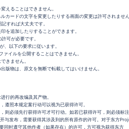
を変えることはできません。
ペルカードの文字を変更したりする画面の変更は許可されませ
明記すれば大丈夫です。
矢印を追加したりすることができます。
の許可が必要です。
ますが、以下の要求に従います。
yファイルを公開することはできません。
はできません。
の出版物は、原文を無断で転載してはいけません。
ect进行的再改编及其产物。
内，遵照本规定案行动可以视为已获得许可。
围内，则必须先行获得许可才可行动。如若已获得许可，则必须标
开与发布，需要获得其涉及到的所有原作的许可。对于东方Proje
要同时遵守其他作者（如果存在）的许可，方可视为获得东方