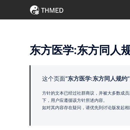
Skip
to
content
东方医学:东方同人
这个页面
“东方医学:东方同人规约”
方针的文本已经过社群商议，并被大多数成员
下，用户应遵循该方针所述内容。
如对其内容存在疑问，请优先到讨论版发起相