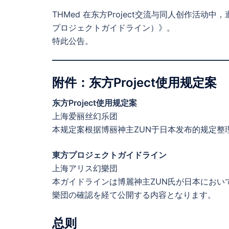
THMed 在东方Project交流与同人创作活动中
プロジェクトガイドライン）》。
特此公告。
附件：东方Project使用规定案
东方Project使用规定案
上海爱丽丝幻乐团
本规定案根据博丽神主ZUN于日本发布的规定整
東方プロジェクトガイドライン
上海アリス幻樂団
本ガイドラインは博麗神主ZUN氏が日本におい
樂団の確認を経て公開する内容となります。
总则