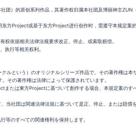
（下称本社团）的原创系列作品，其著作权归属本社团及博丽神主ZUN
用东方Project或基于东方Project进行创作时，需遵守本规定案
社团有权依据相关法律法规要求改正、停止、或索取赔偿。
订、执行等相关权利。
、本サークルという）のオリジナルシリーズ作品で、その著作権は本
す。その著作権は法律によって保護されています。
ojectまたは東方Projectに基づいて創作する場合、本規定案のす
て、当社団は関連法律法規に基づいて是正、停止、または賠償
執行等のすべての関連権利を保持します。