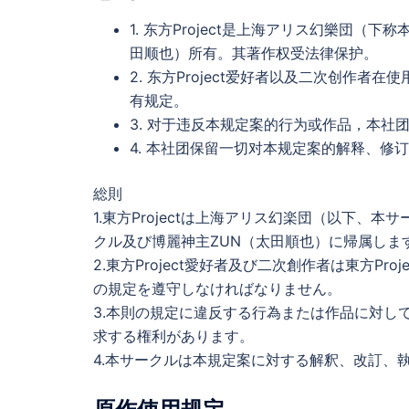
1. 东方Project是上海アリス幻樂団
田顺也）所有。其著作权受法律保护。
2. 东方Project爱好者以及二次创作者在使
有规定。
3. 对于违反本规定案的行为或作品，本
4. 本社团保留一切对本规定案的解释、修
総則
1.東方Projectは上海アリス幻楽団（以下
クル及び博麗神主ZUN（太田順也）に帰属しま
2.東方Project愛好者及び二次創作者は東方Pr
の規定を遵守しなければなりません。
3.本則の規定に違反する行為または作品に対し
求する権利があります。
4.本サークルは本規定案に対する解釈、改訂、