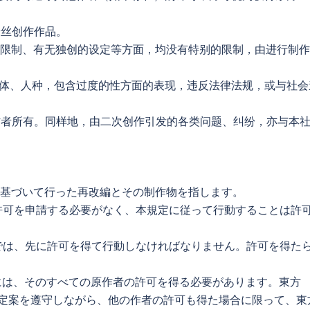
粉丝创作作品。
年龄限制、有无独创的设定等方面，均没有特别的限制，由进行制
、团体、人种，包含过度的性方面的表现，违反法律法规，或与社会
的作者所有。同样地，由二次创作引发的各类问题、纠纷，亦与本
に基づいて行った再改編とその制作物を指します。
許可を申請する必要がなく、本規定に従って行動することは許
では、先に許可を得て行動しなければなりません。許可を得た
。
には、そのすべての原作者の許可を得る必要があります。東方
本規定案を遵守しながら、他の作者の許可も得た場合に限って、東