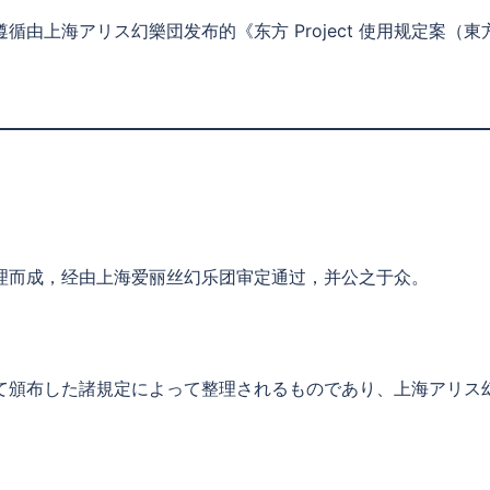
，遵循由上海アリス幻樂団发布的《东方 Project 使用规定案（東
理而成，经由上海爱丽丝幻乐团审定通过，并公之于众。
て頒布した諸規定によって整理されるものであり、上海アリス