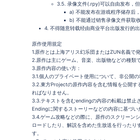
3.5. 录像文件(.rpy)可以自由发
a) 不能发布在游戏程序储存后
b) 不能通过销售录像文件获取
4. 不得随意转载经由商业平台出版发行的
原作使用規定
1.原作とは上海アリス幻乐団またはZUN名義で
2.原作は主にゲーム、音楽、出版物などの種類
3.原作内容の使い方：
3.1.個人のプライベート使用について、非公開
3.2.東方Projectの原作内容を含む情報を
ればなりません。
3.3.テキストを含むendingの内容の転載は禁
Endingに関するストーリーなどの内容に基
3.4.ゲーム攻略などの際に、原作のスクリー
ロードしたり、解説を含めた生放送を行ったり
す。