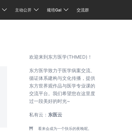
主动公开
规培Gal
交流群
欢迎来到东方医学(THMED)！
东方医学致力于医学病案交流、
循证体系建构与文化传播，提供
东方世界观作品与医学专业课的
交流平台。我们希望您在这里度
过一段美好的时光~
私有云：
东医云
看来会成为一个快乐的夜晚呢。