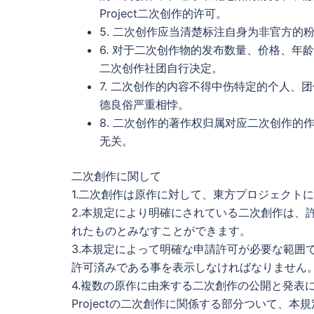
Project二次创作的许可。
5. 二次创作应当清楚标注自身为非官方的
6. 对于二次创作物的发布数量、价格、
二次创作社团自行决定。
7. 二次创作的内容不得中伤特定的个人
德良俗严重相悖。
8. 二次创作的著作权归属对应二次创作
无关。
二次創作に関して
1.二次創作は原作に対して、東方プロジェクト
2.本規定により明確にされている二次創作は、
れたものとみなすことができます。
3.本規定によって明確な申請許可が必要な範囲
許可済みである事を表示しなければなりません
4.複数の原作に由来する二次創作の公開と発表
Projectの二次創作に関係する部分ついて、