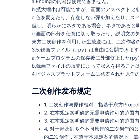
a.Endingの内容は使用できません。
b.拡大縮小は可能ですが、画面のアスペクト比
c.色を変えたり、存在しない弾を加えたり、ス
但し、明らかにネタである場合、ネタであると
d.画面の部分を任意に切り取ったり、説明文の
東方二次創作を利用した生放送には、二次作者
3.5.録画ファイル（.rpy）は自由に公開でき
a.ゲームプログラムの保存後に外部修正したrp
b.録画ファイルの販売によって収入を得ること
4.ビジネスプラットフォームに発表された原作
二次创作发布规定
1. 二次创作与原作相对，指基于东方Proj
2. 在本规定案明确的无需申请许可的范围
3. 在本规定案明确的需要申请许可的范
4. 对于涉及到多个不同原作的二次创作的公
的二次创作，在遵守本规定案的情况下，需