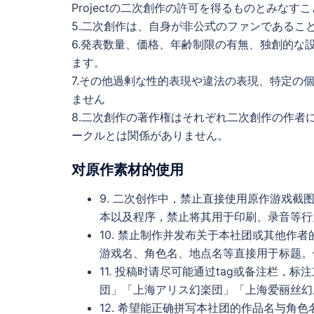
Projectの二次創作の許可を得るものとみなす
5.二次創作は、自身が非公式のファンであるこ
6.発表数量、価格、年齢制限の有無、独創的な
ます。
7.その他過剰な性的表現や違法の表現、特定の
ません
8.二次創作の著作権はそれぞれ二次創作の作者
ークルとは関係がありません。
对原作素材的使用
9. 二次创作中，禁止直接使用原作游戏
本以及程序，禁止将其用于印刷、录音等行
10. 禁止制作并发布关于本社团或其他作
游戏名、角色名、地点名等直接用于标题。
11. 投稿时请尽可能通过tag或备注栏
団」「上海アリス幻楽団」「上海爱丽丝幻
12. 希望能正确拼写本社团的作品名与角色