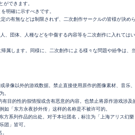
ことができます。
とを明確に示すべきです。
設定の有無などは制限されず、二次創作サークルの皆様が決め
個人、団体、人種などを中傷する内容等を二次創作に入れては
に帰属します。同様に、二次創作による様々な問題や紛争は、
截图或录像以外的游戏数据。禁止直接使用原作的图像素材、音乐
为。
者的有目的性的假情报或含有恶意的内容。也禁止将原作游戏涉及
例如「东方永夜抄外传」这样的名称是不被许可的。
，标注东方系列作品的出处。对于本社团名，标注为「上海アリス幻樂
乐团」皆可。
名。