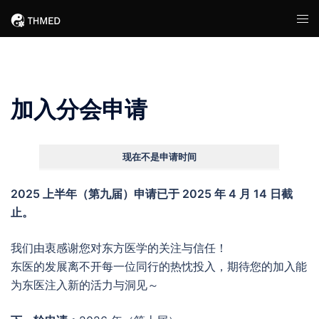
Skip
Tog
to
men
content
加入分会申请
现在不是申请时间
2025 上半年（第九届）申请已于 2025 年 4 月 14 日截
止。
我们由衷感谢您对东方医学的关注与信任！
东医的发展离不开每一位同行的热忱投入，期待您的加入能
为东医注入新的活力与洞见～