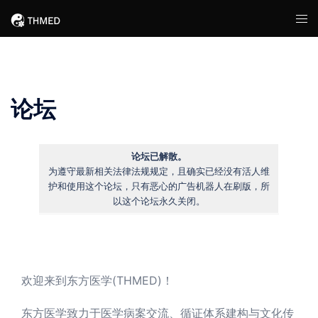
Skip
Tog
to
men
content
论坛
论坛已解散。
为遵守最新相关法律法规规定，且确实已经没有活人维
护和使用这个论坛，只有恶心的广告机器人在刷版，所
以这个论坛永久关闭。
欢迎来到东方医学(THMED)！
东方医学致力于医学病案交流、循证体系建构与文化传