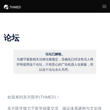
Skip
Tog
to
men
content
论坛
论坛已解散。
为遵守最新相关法律法规规定，且确实已经没有活人维
护和使用这个论坛，只有恶心的广告机器人在刷版，所
以这个论坛永久关闭。
欢迎来到东方医学(THMED)！
东方医学致力于医学病案交流、循证体系建构与文化传