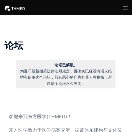
Skip
Tog
to
men
content
论坛
论坛已解散。
为遵守最新相关法律法规规定，且确实已经没有活人维
护和使用这个论坛，只有恶心的广告机器人在刷版，所
以这个论坛永久关闭。
欢迎来到东方医学(THMED)！
东方医学致力于医学病案交流、循证体系建构与文化传