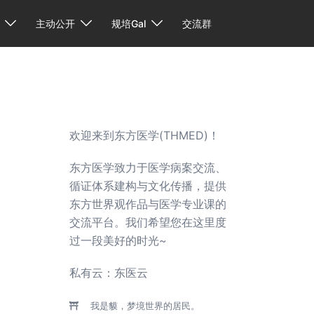
主动公开
规培Gal
交流群
欢迎来到东方医学(THMED)！
东方医学致力于医学病案交流、
循证体系建构与文化传播，提供
东方世界观作品与医学专业课的
交流平台。我们希望您在这里度
过一段美好的时光~
私有云：
东医云
我是貘，梦境世界的居民。