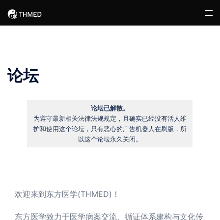
Skip
Tog
to
men
content
论坛
论坛已解散。
为遵守最新相关法律法规规定，且确实已经没有活人维
护和使用这个论坛，只有恶心的广告机器人在刷版，所
以这个论坛永久关闭。
欢迎来到东方医学(THMED)！
东方医学致力于医学病案交流、循证体系建构与文化传