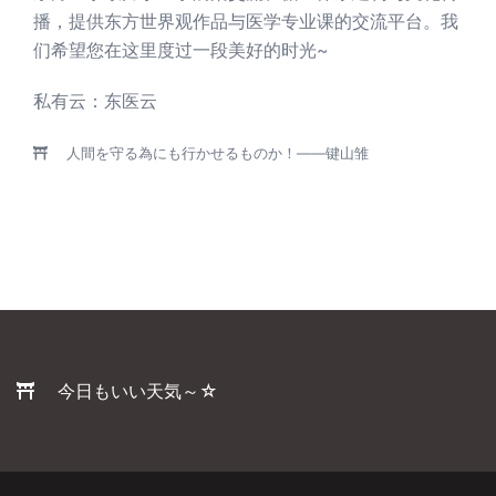
播，提供东方世界观作品与医学专业课的交流平台。我
们希望您在这里度过一段美好的时光~
私有云：
东医云
人間を守る為にも行かせるものか！——键山雏
今日もいい天気～☆