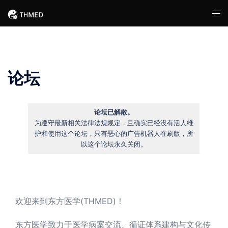
Skip
Tog
to
men
content
论坛
论坛已解散。
为遵守最新相关法律法规规定，且确实已经没有活人维
护和使用这个论坛，只有恶心的广告机器人在刷版，所
以这个论坛永久关闭。
欢迎来到东方医学(THMED)！
东方医学致力于医学病案交流、循证体系建构与文化传