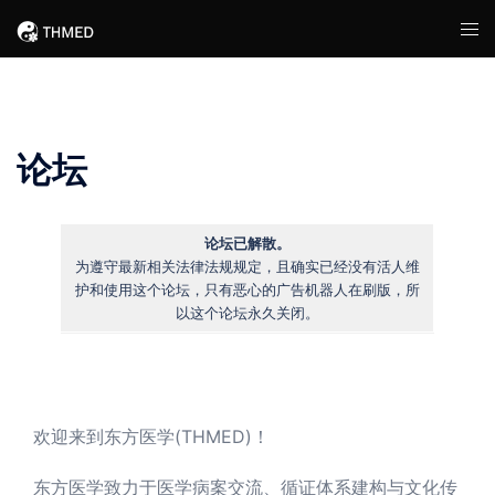
Skip
Tog
to
men
content
论坛
论坛已解散。
为遵守最新相关法律法规规定，且确实已经没有活人维
护和使用这个论坛，只有恶心的广告机器人在刷版，所
以这个论坛永久关闭。
欢迎来到东方医学(THMED)！
东方医学致力于医学病案交流、循证体系建构与文化传