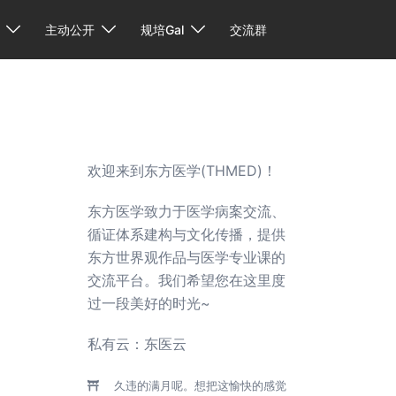
主动公开
规培Gal
交流群
欢迎来到东方医学(THMED)！
东方医学致力于医学病案交流、
循证体系建构与文化传播，提供
东方世界观作品与医学专业课的
交流平台。我们希望您在这里度
过一段美好的时光~
私有云：
东医云
久违的满月呢。想把这愉快的感觉