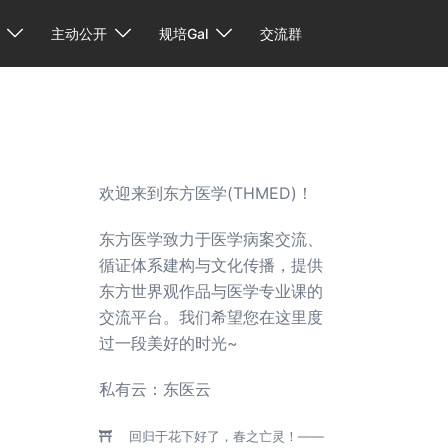
主动公开
规培Gal
交流群
欢迎来到东方医学(THMED)！
东方医学致力于医学病案交流、
循证体系建构与文化传播，提供
东方世界观作品与医学专业课的
交流平台。我们希望您在这里度
过一段美好的时光~
私有云：
东医云
回归于花下好了，春之亡灵！——